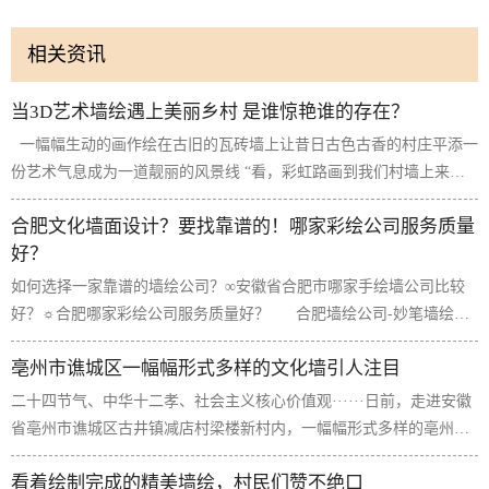
相关资讯
当3D艺术墙绘遇上美丽乡村 是谁惊艳谁的存在？
一幅幅生动的画作绘在古旧的瓦砖墙上让昔日古色古香的村庄平添一
份艺术气息成为一道靓丽的风景线 “看，彩虹路画到我们村墙上来
了！”“这些画好有味道！”“这不就是潘氏宗...
合肥文化墙面设计？要找靠谱的！哪家彩绘公司服务质量
好？
如何选择一家靠谱的墙绘公司？∞安徽省合肥市哪家手绘墙公司比较
好？☼合肥哪家彩绘公司服务质量好？ 合肥墙绘公司-妙笔墙绘是
安徽省合肥市一家专业从事手绘墙体绘画的公司，我们提供安...
亳州市谯城区一幅幅形式多样的文化墙引人注目
二十四节气、中华十二孝、社会主义核心价值观······日前，走进安徽
省亳州市谯城区古井镇减店村梁楼新村内，一幅幅形式多样的亳州文
化墙引人注目，夺人眼球，让人忍不住停下脚步，...
看着绘制完成的精美墙绘，村民们赞不绝口