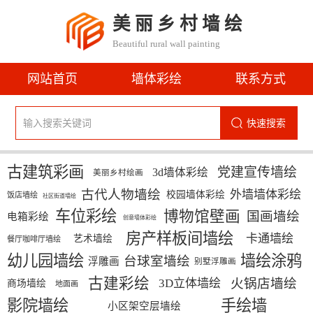
美丽乡村墙绘
Beautiful rural wall painting
网站首页
墙体彩绘
联系方式
快速搜索
古建筑彩画
党建宣传墙绘
3d墙体彩绘
美丽乡村绘画
古代人物墙绘
外墙墙体彩绘
校园墙体彩绘
饭店墙绘
社区街道墙绘
车位彩绘
博物馆壁画
国画墙绘
电箱彩绘
创意墙体彩绘
房产样板间墙绘
卡通墙绘
艺术墙绘
餐厅咖啡厅墙绘
幼儿园墙绘
墙绘涂鸦
台球室墙绘
浮雕画
别墅浮雕画
古建彩绘
火锅店墙绘
3D立体墙绘
商场墙绘
地面画
影院墙绘
手绘墙
小区架空层墙绘