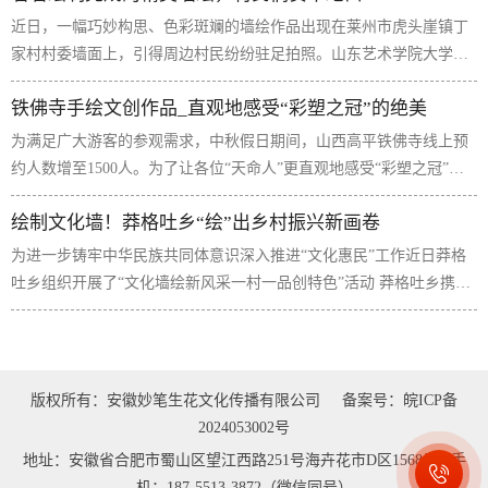
近日，一幅巧妙构思、色彩斑斓的墙绘作品出现在莱州市虎头崖镇丁
家村村委墙面上，引得周边村民纷纷驻足拍照。山东艺术学院大学生
“三下乡”社会实践队伍来到丁家村，开展美育进乡村墙体彩绘活动，
铁佛寺手绘文创作品_直观地感受“彩塑之冠”的绝美
为乡村增添了一道亮丽的风景。山东艺术学院的11名师...
为满足广大游客的参观需求，中秋假日期间，山西高平铁佛寺线上预
约人数增至1500人。为了让各位“天命人”更直观地感受“彩塑之冠”的
绝美。当地还推出了二十四诸天手绘版文创作品。 当中秋遇见&...
绘制文化墙！莽格吐乡“绘”出乡村振兴新画卷
为进一步铸牢中华民族共同体意识深入推进“文化惠民”工作近日莽格
吐乡组织开展了“文化墙绘新风采一村一品创特色”活动 莽格吐乡携手
齐齐哈尔市犀牛画室志愿者，为莽格吐村绘制文化墙。手绘墙画以民
族文化为创作...
版权所有：安徽妙笔生花文化传播有限公司
备案号：皖ICP备
2024053002号
地址：安徽省合肥市蜀山区望江西路251号海卉花市D区1568号 手
机：187-5513-3872（微信同号）