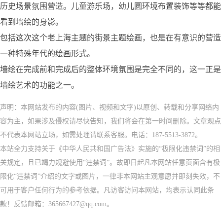
历史场景氛围营造。儿童游乐场，幼儿圆环境布置装饰等等都能
看到墙绘的身影。
包括这次这个老上海主题的街景主题绘画，也是在有意识的营造
一种特殊年代的绘画形式。
墙绘在完成前和完成后的整体环境氛围是完全不同的，这一正是
墙绘艺术的功能之一。
声明：本网站发布的内容(图片、视频和文字)以原创、转载和分享网络内
容为主，如果涉及侵权请尽快告知，我们将会在第一时间删除。文章观点
不代表本网站立场，如需处理请联系客服。电话：187-5513-3872。
本站全力支持关于《中华人民共和国广告法》实施的“极限化违禁词”的相
关规定，且已竭力规避使用“违禁词”。故即日起凡本网站任意页面含有极
限化“违禁词”介绍的文字或图片，一律非本网站主观意愿并即刻失效，不
可用于客户任何行为的参考依据。凡访客访问本网站，均表示认同此条
款！反馈邮箱：365667427@qq.com。