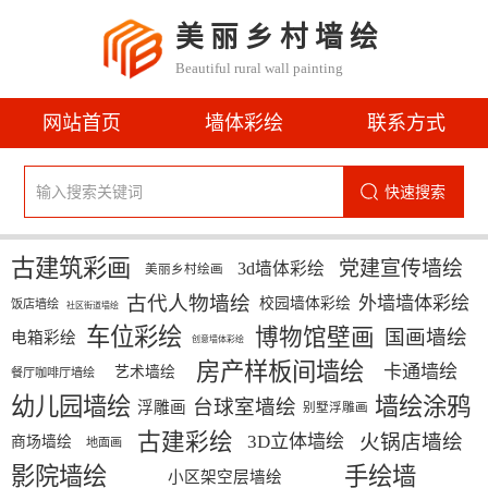
美丽乡村墙绘
Beautiful rural wall painting
网站首页
墙体彩绘
联系方式
快速搜索
古建筑彩画
党建宣传墙绘
3d墙体彩绘
美丽乡村绘画
古代人物墙绘
外墙墙体彩绘
校园墙体彩绘
饭店墙绘
社区街道墙绘
车位彩绘
博物馆壁画
国画墙绘
电箱彩绘
创意墙体彩绘
房产样板间墙绘
卡通墙绘
艺术墙绘
餐厅咖啡厅墙绘
幼儿园墙绘
墙绘涂鸦
台球室墙绘
浮雕画
别墅浮雕画
古建彩绘
火锅店墙绘
3D立体墙绘
商场墙绘
地面画
影院墙绘
手绘墙
小区架空层墙绘