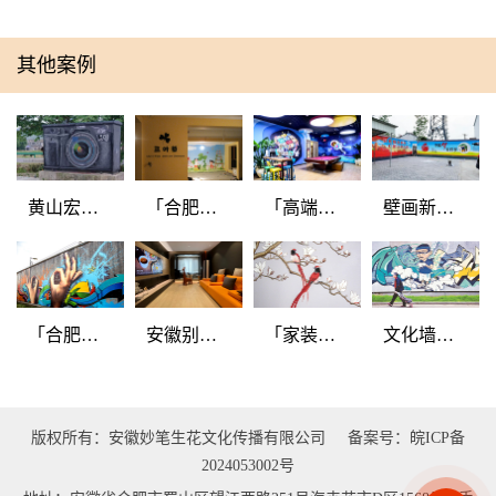
其他案例
黄山宏村
「合肥教
「高端办
壁画新农
景区电表
育培训机
公室手绘
村墙绘丨
箱绘画
构墙体墙
墙」猩球
文化墙壁
绘」幸运
时代
画
三叶草
「合肥合
安徽别墅
「家装手
文化墙在
柴1972文
手绘墙 | 合
绘墙」玉
城市环境
创园墙体
肥别墅彩
兰寿带
建设中是
彩绘」
绘
一种新的
版权所有：安徽妙笔生花文化传播有限公司
备案号：皖ICP备
风尚
2024053002号